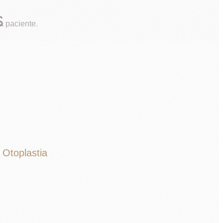
S
a paciente.
Otoplastia