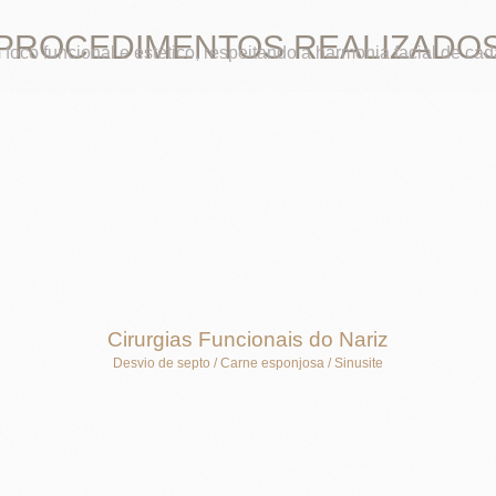
PROCEDIMENTOS REALIZADO
foco funcional e estético, respeitando a harmonia facial de cad
Cirurgias Funcionais do Nariz
Desvio de septo / Carne esponjosa / Sinusite