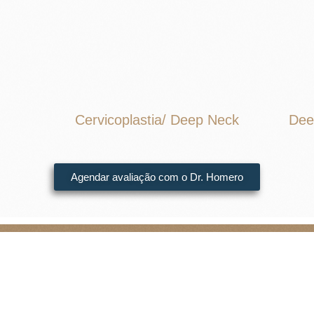
Cervicoplastia/ Deep Neck
Dee
Agendar avaliação com o Dr. Homero
DIFERENCIAIS DR. HOMERO